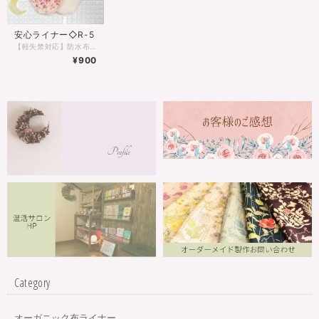
安心ライナー◇R-5
【軽失禁対応】防水布入りの薄手ライナーです 生理の終わりかけの少ない時。次の生理がくるのが不安でナプキンをあててしまう時。 軽い尿漏れ、バス旅行などのお守り代わりなど、もしもの時の安心感にお使いいただけます‼ 布ナプキンに興味はあるけど不安のある方はまずはこちらからお使いください♪
¥900
Category
オーガニック布ライナー