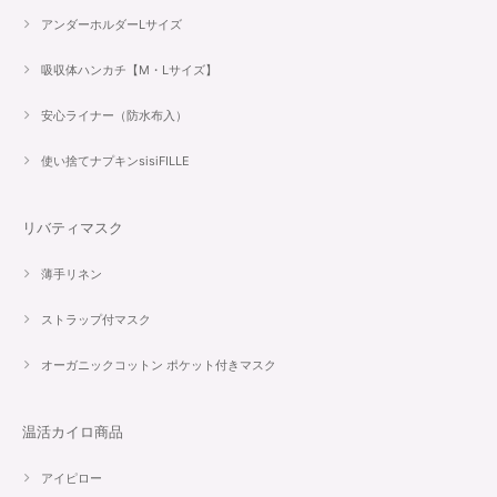
アンダーホルダーLサイズ
吸収体ハンカチ【M・Lサイズ】
安心ライナー（防水布入）
使い捨てナプキンsisiFILLE
リバティマスク
薄手リネン
ストラップ付マスク
オーガニックコットン ポケット付きマスク
温活カイロ商品
アイピロー