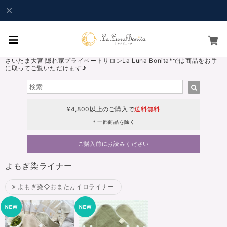
さいたま大宮 隠れ家プライベートサロンLa Luna Bonita*では商品をお手
に取ってご覧いただけます♪
¥4,800以上のご購入で
送料無料
＊一部商品を除く
ご購入前にお読みください
よもぎ染ライナー
よもぎ染◇おまたカイロライナー