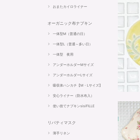
おまたカイロライナー
オーガニック布ナプキン
一体型M（普通の日）
一体型L（普通～多い日）
一体型 夜用
アンダーホルダーMサイズ
アンダーホルダーLサイズ
吸収体ハンカチ【M・Lサイズ】
安心ライナー（防水布入）
使い捨てナプキンsisiFILLE
リバティマスク
薄手リネン