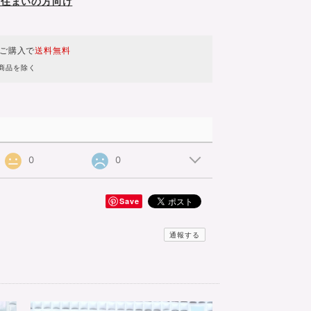
お住まいの方向け
のご購入で
送料無料
商品を除く
0
0
Save
通報する