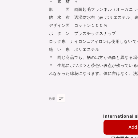
＋ 素 材 ＋
肌 面 両面起毛フランネル（オーガニッ
防 水 布 透湿防水布（表 ポリエステル、裏
デザイン面 コットン１００％
ボ タ ン プラスチックスナップ
ロック糸 ナイロン…アイロンは使用しないで
縫 い 糸 ポリエステル
＊ 同じ商品でも、柄の出方が画像と異なる場
＊ 生地にポツポツと茶色い斑点が残っている
れなかった綿花になります。体に害はなく、洗
数量
International 
Add 