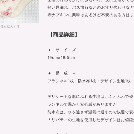
軽い尿漏れ、バス旅行などのお守り代わりなど
布ナプキンに興味はあるけど不安のある方はま
画像を拡大する
【商品詳細】
＋ サ イ ズ ＋
19cm×18.5cm
＋ 構 成 ＋
フランネル1枚・防水布1枚・デザイン生地1枚
デリケートな肌にふれる生地は、ふわふわで優
ランネルで温かく安心感があります♪
防水布は、水を通さず湿気は通すので快適で安
＊リバティの生地を使用したデザインはお値段が