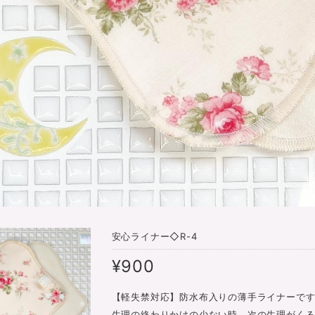
安心ライナー◇R-4
¥900
【軽失禁対応】防水布入りの薄手ライナーで
生理の終わりかけの少ない時。次の生理がく