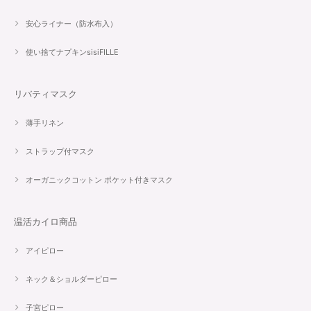
安心ライナー（防水布入）
使い捨てナプキンsisiFILLE
リバティマスク
薄手リネン
ストラップ付マスク
オーガニックコットン ポケット付きマスク
温活カイロ商品
アイピロー
ネック＆ショルダーピロー
子宮ピロー