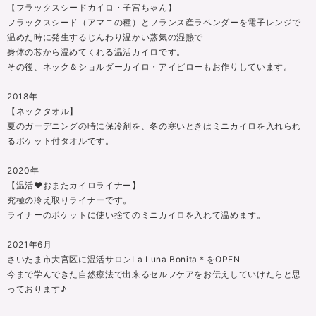
【フラックスシードカイロ・子宮ちゃん】
フラックスシード（アマニの種）とフランス産ラベンダーを電子レンジで
温めた時に発生するじんわり温かい蒸気の湿熱で
身体の芯から温めてくれる温活カイロです。
その後、ネック＆ショルダーカイロ・アイピローもお作りしています。
2018年
【ネックタオル】
夏のガーデニングの時に保冷剤を、冬の寒いときはミニカイロを入れられ
るポケット付タオルです。
2020年
【温活❤おまたカイロライナー】
究極の冷え取りライナーです。
ライナーのポケットに使い捨てのミニカイロを入れて温めます。
2021年6月
さいたま市大宮区に温活サロンLa Luna Bonita＊をOPEN
今まで学んできた自然療法で出来るセルフケアをお伝えしていけたらと思
っております♪