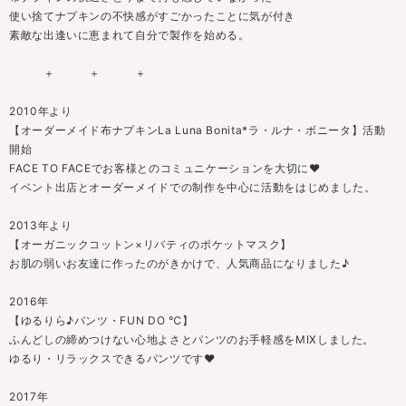
使い捨てナプキンの不快感がすごかったことに気が付き
素敵な出逢いに恵まれて自分で製作を始める。
＋ ＋ ＋
2010年より
【オーダーメイド布ナプキンLa Luna Bonita*ラ・ルナ・ボニータ】活動
開始
FACE TO FACEでお客様とのコミュニケーションを大切に❤
イベント出店とオーダーメイドでの制作を中心に活動をはじめました。
2013年より
【オーガニックコットン×リバティのポケットマスク】
お肌の弱いお友達に作ったのがきかけで、人気商品になりました♪
2016年
【ゆるりら♪パンツ・FUN DO ℃】
ふんどしの締めつけない心地よさとパンツのお手軽感をMIXしました。
ゆるり・リラックスできるパンツです❤
2017年