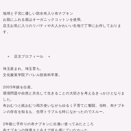
地球と子宮に優しい防水布入り布ナプキン
お肌にふれる面はオーガニックコットンを使用。
店主お気に入りのリバティや大人かわいい生地で丁寧にお作しておりま
す。
＋ 店主プロフィール ＋
埼玉産まれ、埼玉育ち。
文化服装学院アパレル技術科卒業。
2005年娘を出産。
環境問題や自然と共生して生きることの大切さを考えるきっかけとなりま
した。
布おむつと紙おむつ両方使いながらゆるく子育てに奮闘。当時、布ナプキ
ンの存在を知るも、生理トラブルも特になかったのでスルー。
2年後に手作りの布ナプキンに出逢い使ってみたところ
布ナプキンの快適さと今まで何も感じていなかった