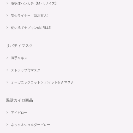
吸収体ハンカチ【M・Lサイズ】
安心ライナー（防水布入）
使い捨てナプキンsisiFILLE
リバティマスク
薄手リネン
ストラップ付マスク
オーガニックコットン ポケット付きマスク
温活カイロ商品
アイピロー
ネック＆ショルダーピロー