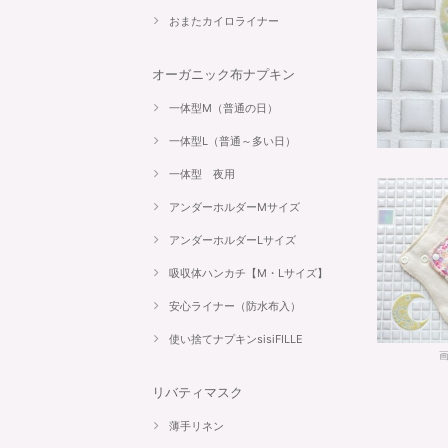
おまたカイロライナー
オーガニック布ナプキン
一体型M（普通の日）
一体型L（普通～多い日）
一体型 夜用
アンダーホルダーMサイズ
アンダーホルダーLサイズ
吸収体ハンカチ【M・Lサイズ】
安心ライナー（防水布入）
使い捨てナプキンsisiFILLE
リバティマスク
薄手リネン