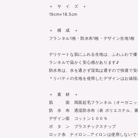
＋ サ イ ズ ＋
19cm×18.5cm
＋ 構 成 ＋
フランネル1枚・防水布1枚・デザイン生地1枚
デリケートな肌にふれる生地は、ふわふわで優
ランネルで温かく安心感があります♪
防水布は、水を通さず湿気は通すので快適で安
＊リバティの生地を使用したデザインはお値段が
＋ 素 材 ＋
肌 面 両面起毛フランネル（オーガニッ
防 水 布 透湿防水布（表 ポリエステル、裏
デザイン面 コットン１００％
ボ タ ン プラスチックスナップ
ロック糸 ナイロン…アイロンは使用しないで