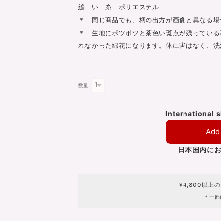
縫 い 糸 ポリエステル
＊ 同じ商品でも、柄の出方が画像と異なる場
＊ 生地にポツポツと茶色い斑点が残っている
れなかった綿花になります。体に害はなく、洗
数量
International 
Add 
日本国内に
¥4,800以上
＊一部