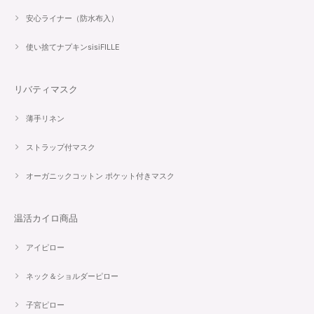
安心ライナー（防水布入）
使い捨てナプキンsisiFILLE
リバティマスク
薄手リネン
ストラップ付マスク
オーガニックコットン ポケット付きマスク
温活カイロ商品
アイピロー
ネック＆ショルダーピロー
子宮ピロー