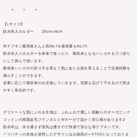
＋ ＋ ＋
【Lサイズ】
防水布入ホルダー 26cm×8cm
布ナプキン愛用者さん人気No.1＆吸収量もNo.1‼
防水布入りホルダーを単体で使ったり、吸収体となるハンカチを三つ折り
にして挟んで使います。
吸収体ハンカチの折り方を変えて肌にあたる面を変えることで交換回数を
減らすことができます。
必要に応じて吸収体のみ交換していきます。洗濯も広げて干せるので乾き
やすく衛生的です。
デリケートな肌にふれる生地は、ふわふわで優しい肌触りのオーガニック
コットンの両面起毛フランネルとWガーゼで温かく安心感があります♪
防水布は、水を通さず湿気は通すので快適で安心な布ナプキンです。
＊リバティの生地を使用したデザインはお値段が+￥100となっておりま