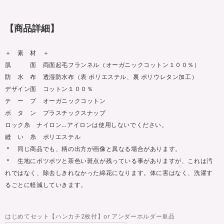
【商品詳細】
＋ 素 材 ＋
肌 面 両面起毛フランネル（オーガニックコットン１００％）
防 水 布 透湿防水布（表 ポリエステル、裏 ポリウレタン加工）
デザイン面 コットン１００％
テ ー プ オーガニックコットン
ボ タ ン プラスチックスナップ
ロック糸 ナイロン…アイロンは使用しないでください。
縫 い 糸 ポリエステル
＊ 同じ商品でも、柄の出方が画像と異なる場合があります。
＊ 生地にポツポツと茶色い斑点が残っている事がありますが、これは汚
れではなく、除去しきれなかった綿花になります。体に害はなく、洗濯す
るごとに軽減していきます。
はじめてセット【ハンカチ2枚付】or アンダーホルダー単品