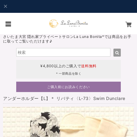
さいたま大宮 隠れ家プライベートサロンLa Luna Bonita*では商品をお手
に取ってご覧いただけます♪
¥4,800以上のご購入で
送料無料
＊一部商品を除く
ご購入前にお読みください
アンダーホルダー【L】＊ リバティ〈L-73〉Swim Dunclare