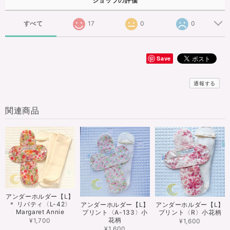
ショップの評価
すべて
17
0
0
Save
通報する
関連商品
アンダーホルダー【L】
＊ リバティ〈L-42〉
アンダーホルダー【L】
アンダーホルダー【L】
Margaret Annie
プリント〈A-133〉小
プリント〈R〉小花柄
花柄
¥1,700
¥1,600
¥1,600