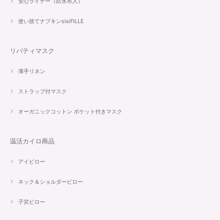
安心ライナー（防水布入）
使い捨てナプキンsisiFILLE
リバティマスク
薄手リネン
ストラップ付マスク
オーガニックコットン ポケット付きマスク
温活カイロ商品
アイピロー
ネック＆ショルダーピロー
子宮ピロー