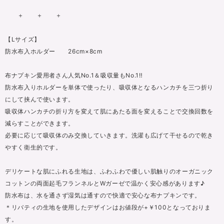
＋ ＋ ＋
【Lサイズ】
防水布入ホルダー 26cm×8cm
布ナプキン愛用者さん人気No.1＆吸収量もNo.1‼
防水布入りホルダーを単体で使ったり、吸収体となるハンカチを三つ折り
にして挟んで使います。
吸収体ハンカチの折り方を変えて肌にあたる面を変えることで交換回数を
減らすことができます。
必要に応じて吸収体のみ交換していきます。洗濯も広げて干せるので乾き
やすく衛生的です。
デリケートな肌にふれる生地は、ふわふわで優しい肌触りのオーガニック
コットンの両面起毛フランネルとWガーゼで温かく安心感があります♪
防水布は、水を通さず湿気は通すので快適で安心な布ナプキンです。
＊リバティの生地を使用したデザインはお値段が+￥100となっておりま
す。