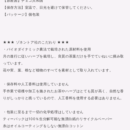
【原産国】チェコ共和国
【保存方法】室温で、日光を避けて保管してください。
【パッケージ】個包装
★★★ ゾネントア社のこだわり ★★★
・バイオダイナミック農法で栽培された原材料を使用
月の進行に従いハーブを栽培し、良質の茶葉だけを手でていねいに摘み取
っています。
花や実、葉、根など植物のすべてを素材として取り入れています。
・保存料や人工香料は使用していません
手作業で収穫や加工を施されたお茶やハーブはとても質が高く、自然な香
りがしっかりと残っているので、人工香料を使用する必要はありません。
・包装に至るまで一切の化学処理はしていません
ティーバックは100％生分解可能な無漂白紙のリサイクルペーパー
糸はオイルコーティングをしない無漂白コットン