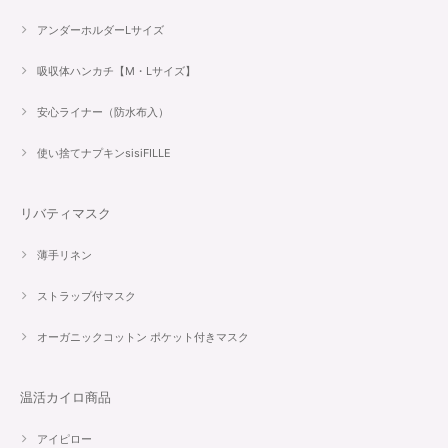
アンダーホルダーLサイズ
吸収体ハンカチ【M・Lサイズ】
安心ライナー（防水布入）
使い捨てナプキンsisiFILLE
リバティマスク
薄手リネン
ストラップ付マスク
オーガニックコットン ポケット付きマスク
温活カイロ商品
アイピロー