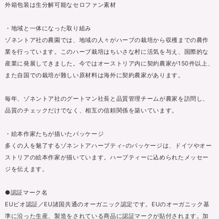
外箱包装は生分解可能なセロファン素材
・地域と一体になった取り組み
ゾネントア社の農園では、地域の人々がハーブの栽培から収穫までの農作
業を行っています。このハーブ栽培はちいさな村に活気を与え、国際的な
産業に発展してきました。今ではオーストリア内に契約農家が150件以上、
また自国での栽培が難しい原材料は海外に契約農家があります。
毎年、ゾネントア社のグートマン社長と品質管理チームが農家を訪問し、
品質のチェックだけでなく、相互の信頼関係を築いています。
・絵本作家たちが描いたパッケージ
多くの人を魅了するゾネントアハーブティ-のパッケージは、ドイツやオー
ストリアの絵本作家が描いています。ハーブティーに込められたメッセー
ジを伝えます。
●認証マーク名
EUビオ認証／EU諸国共通のオーガニック認定です。EUのオーガニック基
準に沿った生産、製造をされている商品に認証マークが貼付されます。加