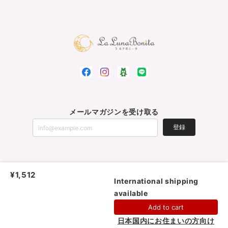
メールマガジンを受け取る
登録
オーガニック布ナプキン La Luna Bonita*ラルナボニータ |
プライバシーポリ
¥1,512
シー
|
特定商取引法に基づく表記
|
会員規約
International shipping
available
ショップに質問する
Add to cart
日本国内にお住まいの方向け