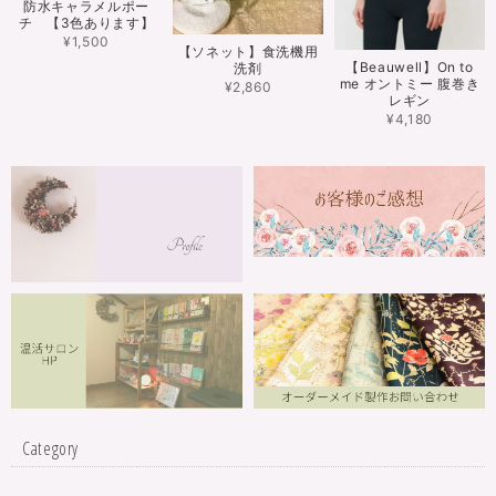
防水キャラメルポー
チ 【3色あります】
¥1,500
【ソネット】食洗機用
【Beauwell】On to
洗剤
me オントミー 腹巻き
¥2,860
レギン
¥4,180
Category