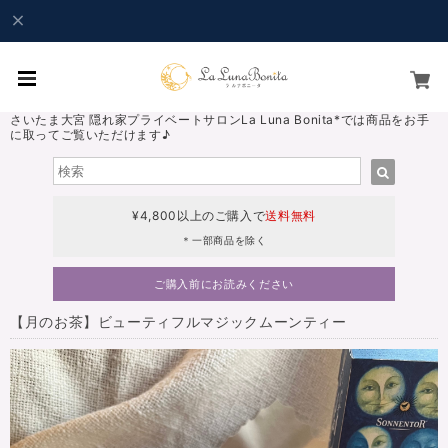
さいたま大宮 隠れ家プライベートサロンLa Luna Bonita*では商品をお手
に取ってご覧いただけます♪
¥4,800以上のご購入で
送料無料
＊一部商品を除く
ご購入前にお読みください
【月のお茶】ビューティフルマジックムーンティー