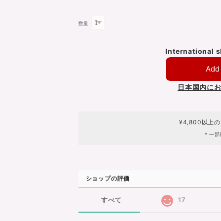
数量
International 
Add 
日本国内に
¥4,800以上
＊一部
ショップの評価
すべて
17