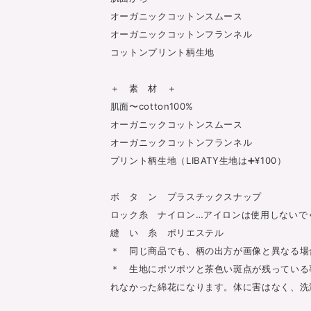
オーガニックコットンスムース
オーガニックコットンフランネル
コットンプリント柄生地
＋ 素 材 ＋
肌面〜cotton100%
オーガニックコットンスムース
オーガニックコットンフランネル
プリント柄生地（LIBATY生地は➕¥100）
ボ タ ン プラスチックスナップ
ロック糸 ナイロン…アイロンは使用しないで
縫 い 糸 ポリエステル
＊ 同じ商品でも、柄の出方が画像と異なる場
＊ 生地にポツポツと茶色い斑点が残っている
れなかった綿花になります。体に害はなく、洗