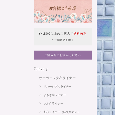
¥4,800以上のご購入で
送料無料
＊一部商品を除く
ご購入前にお読みください
Category
オーガニック布ライナー
リバーシブルライナー
よもぎ染ライナー
シルクライナー
安心ライナー（軽失禁対応）