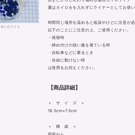
夏はカイロをを入れずにライナーとしてお使
時間同じ場所を温めると低温やけどに注意が
画像を拡大する
以下のことにご注意の上、ご使用ください。
・就寝時
・締め付けの強い服を着ている時
・自転車などに乗るとき
・自由に動けない時
は使用をお控えください。
【商品詳細】
＋ サ イ ズ ＋
18.5cm×7.5cm
＋ 構 成 ＋
肌面から