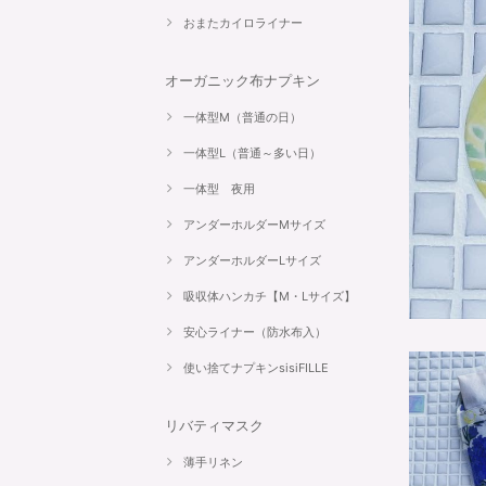
おまたカイロライナー
オーガニック布ナプキン
一体型M（普通の日）
一体型L（普通～多い日）
一体型 夜用
アンダーホルダーMサイズ
アンダーホルダーLサイズ
吸収体ハンカチ【M・Lサイズ】
安心ライナー（防水布入）
使い捨てナプキンsisiFILLE
リバティマスク
薄手リネン