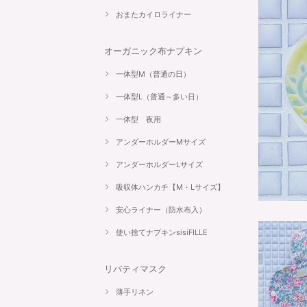
おまたカイロライナー
オーガニック布ナプキン
一体型M（普通の日）
一体型L（普通～多い日）
一体型 夜用
アンダーホルダーMサイズ
アンダーホルダーLサイズ
吸収体ハンカチ【M・Lサイズ】
安心ライナー（防水布入）
使い捨てナプキンsisiFILLE
リバティマスク
薄手リネン