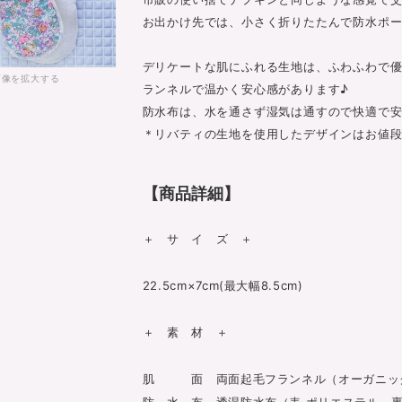
お出かけ先では、小さく折りたたんで防水ポ
デリケートな肌にふれる生地は、ふわふわで
画像を拡大する
ランネルで温かく安心感があります♪
防水布は、水を通さず湿気は通すので快適で
＊リバティの生地を使用したデザインはお値段
【商品詳細】
＋ サ イ ズ ＋
22.5cm×7cm(最大幅8.5cm)
＋ 素 材 ＋
肌 面 両面起毛フランネル（オーガニッ
防 水 布 透湿防水布（表 ポリエステル、裏