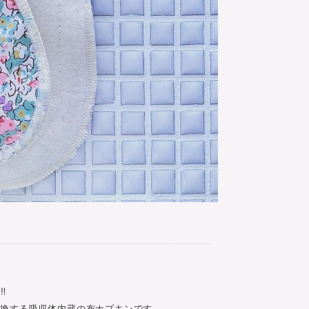
‼
交換する吸収体内蔵の布ナプキンです。