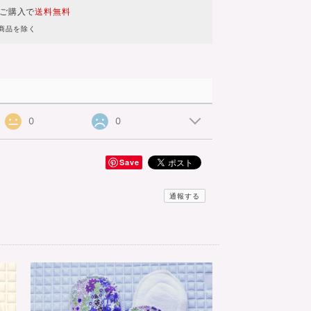
のご購入で
送料無料
商品を除く
0
0
Save
通報する