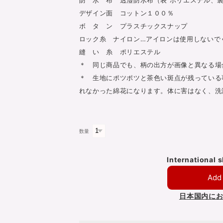
デザイン面 コットン１００％
ボ タ ン プラスチックスナップ
ロック糸 ナイロン…アイロンは使用しないで
縫 い 糸 ポリエステル
＊ 同じ商品でも、柄の出方が画像と異なる場
＊ 生地にポツポツと茶色い斑点が残っている
れなかった綿花になります。体に害はなく、洗
数量
International 
Add 
日本国内に