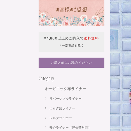
¥4,800以上のご購入で
送料無料
＊一部商品を除く
ご購入前にお読みください
Category
オーガニック布ライナー
リバーシブルライナー
よもぎ染ライナー
シルクライナー
安心ライナー（軽失禁対応）