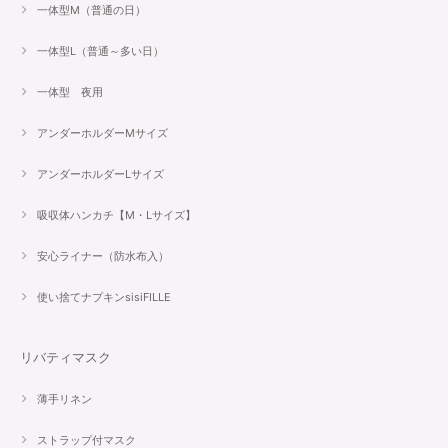
一体型M（普通の日）
一体型L（普通～多い日）
一体型 夜用
アンダーホルダーMサイズ
アンダーホルダーLサイズ
吸収体ハンカチ【M・Lサイズ】
安心ライナー（防水布入）
使い捨てナプキンsisiFILLE
リバティマスク
薄手リネン
ストラップ付マスク