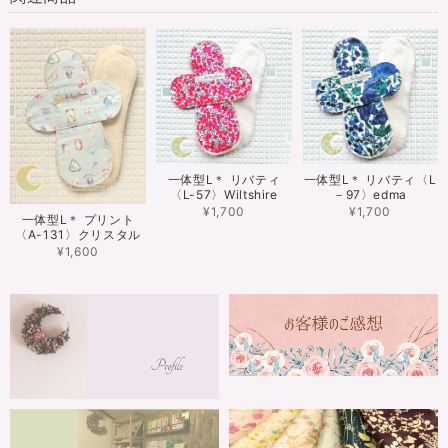
一体型L＊ リバティ
一体型L＊ リバティ〈L
〈L-57〉Wiltshire
－97〉edma
¥1,700
¥1,700
一体型L＊ プリント
〈A-131〉クリスタル
¥1,600