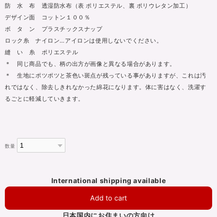
防 水 布 透湿防水布（表 ポリエステル、裏 ポリウレタン加工）
デザイン面 コットン１００％
ボ タ ン プラスチックスナップ
ロック糸 ナイロン…アイロンは使用しないでください。
縫 い 糸 ポリエステル
＊ 同じ商品でも、柄の出方が画像と異なる場合があります。
＊ 生地にポツポツと茶色い斑点が残っている事がありますが、これは汚
れではなく、除去しきれなかった綿花になります。体に害はなく、洗濯す
るごとに軽減していきます。
数量
International shipping available
Add to cart
日本国内にお住まいの方向け