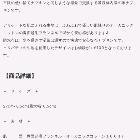
市販の使い捨てナプキンと同じような感覚で交換する吸収体内蔵の布ナプ
キンです。
デリケートな肌にふれる生地は、ふわふわで優しい肌触りのオーガニック
コットンの両面起毛フランネルで温かく安心感があります♪
防水布は、水を通さず湿気は通すので快適で安心な布ナプキンです。
＊リバティの生地を使用したデザインはお値段が+￥100となっておりま
す。
【商品詳細】
＋ サ イ ズ ＋
27cm×8.5cm(最大幅10.5cm)
＋ 素 材 ＋
肌 面 両面起毛フランネル（オーガニックコットン１００％）