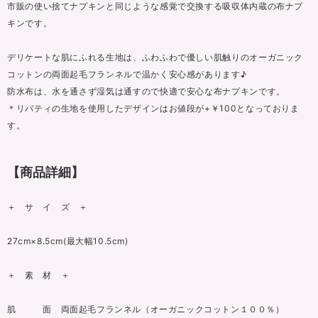
市販の使い捨てナプキンと同じような感覚で交換する吸収体内蔵の布ナプ
キンです。
デリケートな肌にふれる生地は、ふわふわで優しい肌触りのオーガニック
コットンの両面起毛フランネルで温かく安心感があります♪
防水布は、水を通さず湿気は通すので快適で安心な布ナプキンです。
＊リバティの生地を使用したデザインはお値段が+￥100となっておりま
す。
【商品詳細】
＋ サ イ ズ ＋
27cm×8.5cm(最大幅10.5cm)
＋ 素 材 ＋
肌 面 両面起毛フランネル（オーガニックコットン１００％）