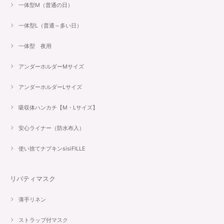
一体型M（普通の日）
一体型L（普通～多い日）
一体型 夜用
アンダーホルダーMサイズ
アンダーホルダーLサイズ
吸収体ハンカチ【M・Lサイズ】
安心ライナー（防水布入）
使い捨てナプキンsisiFILLE
リバティマスク
薄手リネン
ストラップ付マスク