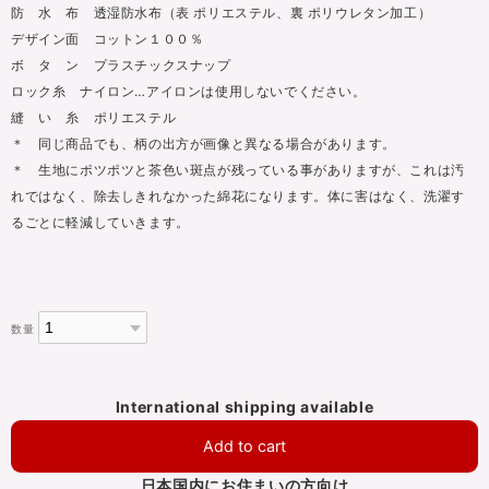
防 水 布 透湿防水布（表 ポリエステル、裏 ポリウレタン加工）
デザイン面 コットン１００％
ボ タ ン プラスチックスナップ
ロック糸 ナイロン…アイロンは使用しないでください。
縫 い 糸 ポリエステル
＊ 同じ商品でも、柄の出方が画像と異なる場合があります。
＊ 生地にポツポツと茶色い斑点が残っている事がありますが、これは汚
れではなく、除去しきれなかった綿花になります。体に害はなく、洗濯す
るごとに軽減していきます。
数量
International shipping available
Add to cart
日本国内にお住まいの方向け