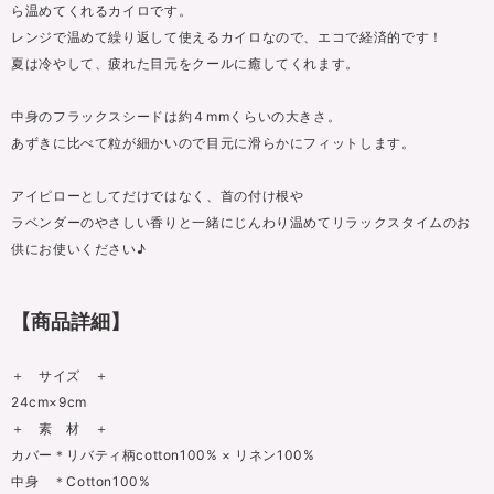
ら温めてくれるカイロです。
レンジで温めて繰り返して使えるカイロなので、エコで経済的です！
夏は冷やして、疲れた目元をクールに癒してくれます。
中身のフラックスシードは約４mmくらいの大きさ。
あずきに比べて粒が細かいので目元に滑らかにフィットします。
アイピローとしてだけではなく、首の付け根や
ラベンダーのやさしい香りと一緒にじんわり温めてリラックスタイムのお
供にお使いください♪
【商品詳細】
＋ サイズ ＋
24cm×9cm
＋ 素 材 ＋
カバー＊リバティ柄cotton100% × リネン100%
中身 ＊Cotton100%