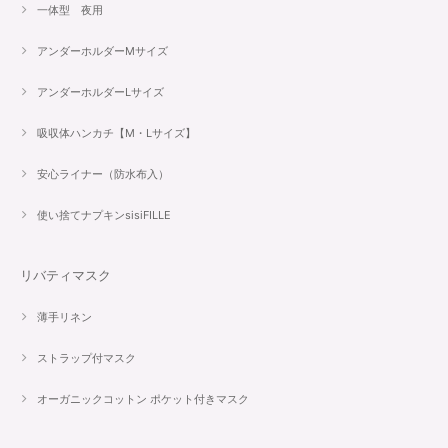
一体型 夜用
アンダーホルダーMサイズ
アンダーホルダーLサイズ
吸収体ハンカチ【M・Lサイズ】
安心ライナー（防水布入）
使い捨てナプキンsisiFILLE
リバティマスク
薄手リネン
ストラップ付マスク
オーガニックコットン ポケット付きマスク