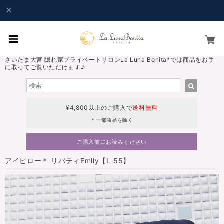
さいたま大宮 隠れ家プライベートサロンLa Luna Bonita*では商品をお手
に取ってご覧いただけます♪
¥4,800以上のご購入で
送料無料
＊一部商品を除く
ご購入前にお読みください
アイピロー＊ リバティEmlly【L-55】