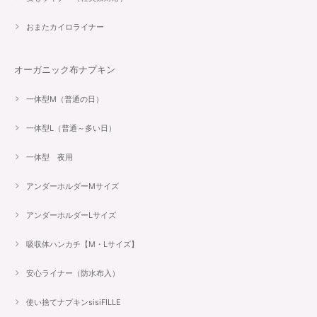
おまたカイロライナー
オーガニック布ナプキン
一体型M（普通の日）
一体型L（普通～多い日）
一体型 夜用
アンダーホルダーMサイズ
アンダーホルダーLサイズ
吸収体ハンカチ【M・Lサイズ】
安心ライナー（防水布入）
使い捨てナプキンsisiFILLE