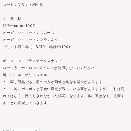
コットンプリント柄生地
＋ 素 材 ＋
肌面〜cotton100%
オーガニックコットンスムース
オーガニックコットンフランネル
プリント柄生地（LIBATY生地は➕¥100）
ボ タ ン プラスチックスナップ
ロック糸 ナイロン…アイロンは使用しないでください。
縫 い 糸 ポリエステル
＊ 同じ商品でも、柄の出方が画像と異なる場合があります。
＊ 生地にポツポツと茶色い斑点が残っている事がありますが、これは汚
れではなく、除去しきれなかった綿花になります。体に害はなく、洗濯す
るごとに軽減していきます。