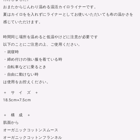
おまたからじんわり温める温活カイロライナーです。
夏はカイロをを入れずにライナーとしてお使いいただいても布の温かさを
感じていただけます。
時間同じ場所を温めると低温やけどに注意が必要です
以下のことにご注意の上、ご使用ください。
・就寝時
・締め付けの強い服を着ている時
・自転車などに乗るとき
・自由に動けない時
は使用をお控えください。
＋ サ イ ズ ＋
18.5cm×7.5cm
＋ 構 成 ＋
肌面から
オーガニックコットンスムース
オーガニックコットンフランネル