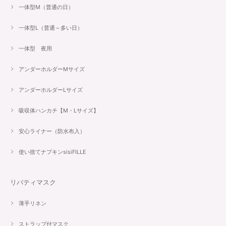
一体型M（普通の日）
一体型L（普通～多い日）
一体型 夜用
アンダーホルダーMサイズ
アンダーホルダーLサイズ
吸収体ハンカチ【M・Lサイズ】
安心ライナー（防水布入）
使い捨てナプキンsisiFILLE
リバティマスク
薄手リネン
ストラップ付マスク