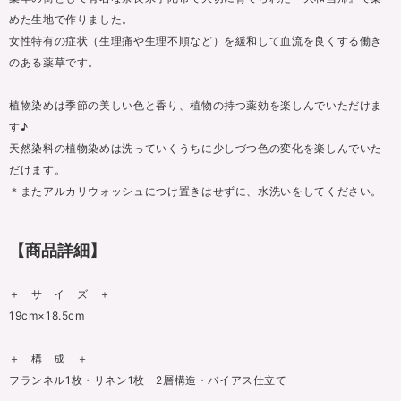
めた生地で作りました。
女性特有の症状（生理痛や生理不順など）を緩和して血流を良くする働き
のある薬草です。
植物染めは季節の美しい色と香り、植物の持つ薬効を楽しんでいただけま
す♪
天然染料の植物染めは洗っていくうちに少しづつ色の変化を楽しんでいた
だけます。
＊またアルカリウォッシュにつけ置きはせずに、水洗いをしてください。
【商品詳細】
＋ サ イ ズ ＋
19cm×18.5cm
＋ 構 成 ＋
フランネル1枚・リネン1枚 2層構造・バイアス仕立て