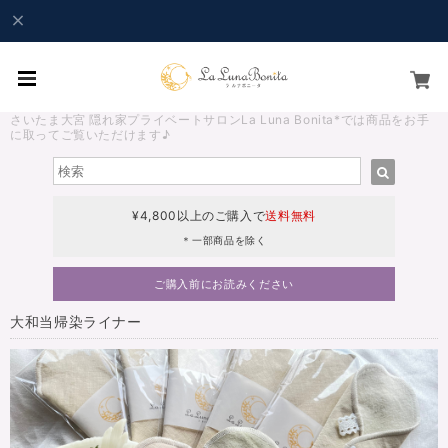
さいたま大宮 隠れ家プライベートサロンLa Luna Bonita*では商品をお手
に取ってご覧いただけます♪
¥4,800以上のご購入で
送料無料
＊一部商品を除く
ご購入前にお読みください
大和当帰染ライナー