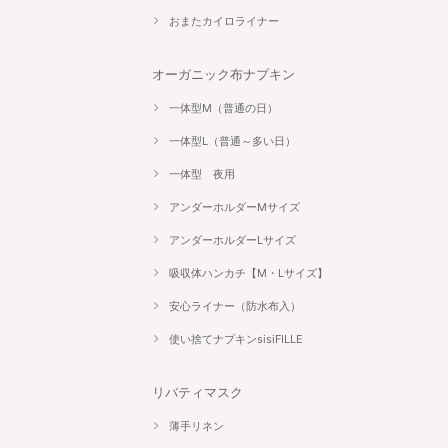
おまたカイロライナー
オーガニック布ナプキン
一体型M（普通の日）
一体型L（普通～多い日）
一体型 夜用
アンダーホルダーMサイズ
アンダーホルダーLサイズ
吸収体ハンカチ【M・Lサイズ】
安心ライナー（防水布入）
使い捨てナプキンsisiFILLE
リバティマスク
薄手リネン