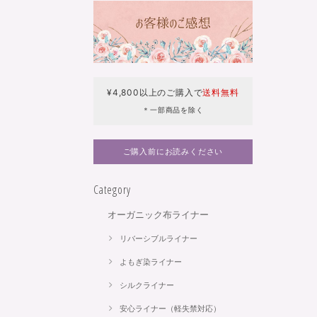
¥4,800以上のご購入で
送料無料
＊一部商品を除く
ご購入前にお読みください
Category
オーガニック布ライナー
リバーシブルライナー
よもぎ染ライナー
シルクライナー
安心ライナー（軽失禁対応）