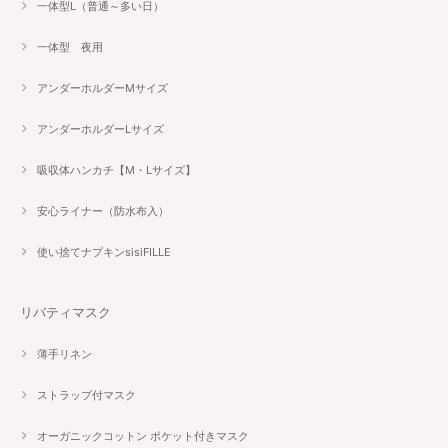
一体型L（普通～多い日）
一体型 夜用
アンダーホルダーMサイズ
アンダーホルダーLサイズ
吸収体ハンカチ【M・Lサイズ】
安心ライナー（防水布入）
使い捨てナプキンsisiFILLE
リバティマスク
薄手リネン
ストラップ付マスク
オーガニックコットン ポケット付きマスク