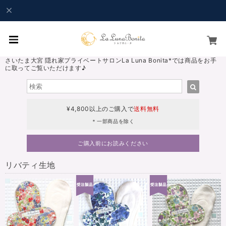
さいたま大宮 隠れ家プライベートサロンLa Luna Bonita*では商品をお手
に取ってご覧いただけます♪
¥4,800以上のご購入で
送料無料
＊一部商品を除く
ご購入前にお読みください
リバティ生地