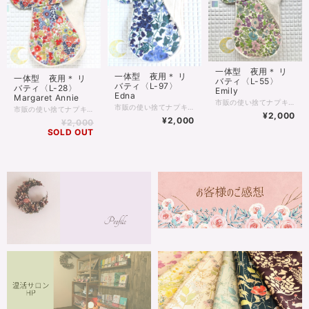
一体型 夜用＊ リ
一体型 夜用＊ リ
一体型 夜用＊ リ
バティ〈L-55〉
バティ〈L-97〉
バティ〈L-28〉
Emily
Edna
Margaret Annie
市販の使い捨てナプキンと同じような感覚で交換する吸収体内蔵の布ナプキンです。 お尻まである長めのデザインで夜も安心です♪ 多い日は、別売りのハンカチを一緒に使うと、つたい漏れを防げます。 ↓ https://www.la-luna-bonita.net/categories/3684271 デリケートな肌にふれる生地は、ふわふわで優しい肌触りのオーガニックコットンの両面起毛フランネルで温かく安心感があります♪ 防水布は、水を通さず湿気は通すので快適で安心な布ナプキンです。 ＊リバティの生地を使用したデザインはお値段が+￥100となっております。
市販の使い捨てナプキンと同じような感覚で交換する吸収体内蔵の布ナプキンです。 お尻まである長めのデザインで夜も安心です♪ 多い日は、別売りのハンカチを一緒に使うと、つたい漏れを防げます。 ↓ https://www.la-luna-bonita.net/categories/3684271 デリケートな肌にふれる生地は、ふわふわで優しい肌触りのオーガニックコットンの両面起毛フランネルで温かく安心感があります♪ 防水布は、水を通さず湿気は通すので快適で安心な布ナプキンです。 ＊リバティの生地を使用したデザインはお値段が+￥100となっております。
市販の使い捨てナプキンと同じような感覚で交換する吸収体内蔵の布ナプキンです。 お尻まである長めのデザインで夜も安心です♪ 多い日は、別売りのハンカチを一緒に使うと、つたい漏れを防げます。 ↓ https://www.la-luna-bonita.net/categories/3684271 デリケートな肌にふれる生地は、ふわふわで優しい肌触りのオーガニックコットンの両面起毛フランネルで温かく安心感があります♪ 防水布は、水を通さず湿気は通すので快適で安心な布ナプキンです。 ＊リバティの生地を使用したデザインはお値段が+￥100となっております。
¥2,000
¥2,000
¥2,000
SOLD OUT