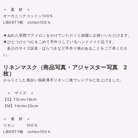
＋ 素 材 ＋
オーガニックコットン100％
LIBERTY柄 cotton100％
★ぬれた状態でアイロンをかけていただくと綺麗にお使いいただけます。
★ひとつひとつ心をこめて手作りしているハンドメイド品です。
多少のサイズ誤差・ばらつきなど手作り感があることをご了承くださ
い。
リネンマスク（商品写真・アジャスター写真 2
枚）
さらりとした風合い国産薄手リネン二枚でシンプルに仕上げました。
＋ サイズ ＋
【S】13cm×19cm
【M】14cm×20cm
＋ 素 材 ＋
リネン 100％
LIBERTY柄 cotton100％