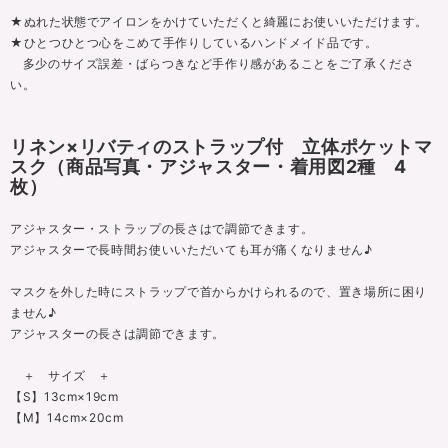
★ぬれた状態でアイロンをかけていただくと綺麗にお使いいただけます。
★ひとつひとつ心をこめて手作りしているハンドメイド品です。
多少のサイズ誤差・ばらつきなど手作り感があることをご了承くださ
い。
リネン×リバティのストラップ付 立体ポケットマ
スク（商品写真・アジャスター・着用図2種 4
枚）
アジャスター・ストラップの長さはで調節できます。
アジャスターで長時間お使いいただいても耳が痛くなりません♪
マスクを外した時にストラップで首からかけられるので、置き場所に困り
ません♪
アジャスターの長さは調節できます。
＋ サイズ ＋
【S】13cm×19cm
【M】14cm×20cm