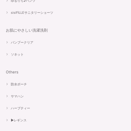
ゆるりら♪パンツ
sisiFILLEサニタリーショーツ
お肌にやさしい洗濯洗剤
バンブークリア
ソネット
Others
防水ポーチ
サマハン
ハーブティー
▶︎レギンス