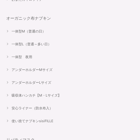
オーガニック布ナプキン
一体型M（普通の日）
一体型L（普通～多い日）
一体型 夜用
アンダーホルダーMサイズ
アンダーホルダーLサイズ
吸収体ハンカチ【M・Lサイズ】
安心ライナー（防水布入）
使い捨てナプキンsisiFILLE
リバティマスク