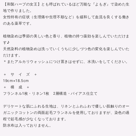
【和製ハーブの女王】とも呼ばれているほど万能な『よもぎ』で染めた生
地で作りました。
女性特有の症状（生理痛や生理不順など）を緩和して血流を良くする働き
のある薬草です。
植物染めは季節の美しい色と香り、植物の持つ薬効を楽しんでいただけま
す♪
天然染料の植物染めは洗っていくうちに少しづつ色の変化を楽しんでいた
だけます。
＊またアルカリウォッシュにつけ置きはせずに、水洗いをしてください。
＋ サ イ ズ ＋
19cm×18.5cm
＋ 構 成 ＋
フランネル1枚・リネン1枚 2層構造・バイアス仕立て
デリケートな肌にふれる生地は、リネンとふわふわで優しい肌触りのオー
ガニックコットンの両面起毛フランネルを使用しておりますが、染色の過
程で起毛感が少なくなっております。
防水布は入っておりません。