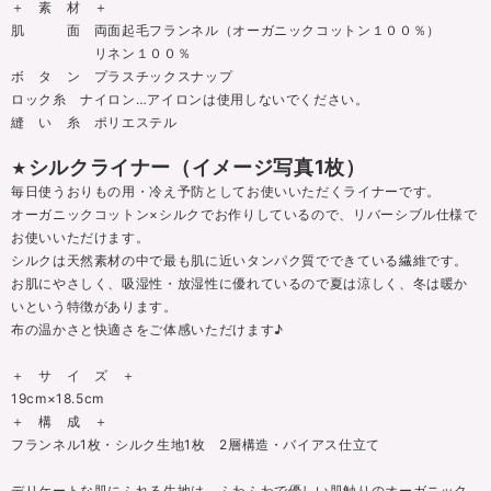
＋ 素 材 ＋
肌 面 両面起毛フランネル（オーガニックコットン１００％）
リネン１００％
ボ タ ン プラスチックスナップ
ロック糸 ナイロン…アイロンは使用しないでください。
縫 い 糸 ポリエステル
シルクライナー（イメージ写真1枚）
★
毎日使うおりもの用・冷え予防としてお使いいただくライナーです。
オーガニックコットン×シルクでお作りしているので、リバーシブル仕様で
お使いいただけます。
シルクは天然素材の中で最も肌に近いタンパク質でできている繊維です。
お肌にやさしく、吸湿性・放湿性に優れているので夏は涼しく、冬は暖か
いという特徴があります。
布の温かさと快適さをご体感いただけます♪
＋ サ イ ズ ＋
19cm×18.5cm
＋ 構 成 ＋
フランネル1枚・シルク生地1枚 2層構造・バイアス仕立て
デリケートな肌にふれる生地は、ふわふわで優しい肌触りのオーガニック