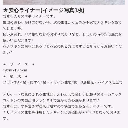
★安心ライナー(イメージ写真1枚)
防水布入りの薄手ライナーです。
生理の終わりかけの少ない時。次の生理がくるのが不安でナプキンをあて
てしまう時。
軽い尿漏れ、バス旅行などのお守り代わりなど、もしもの時の安心感にお
使いいただけます‼
布ナプキンに興味はあるけど不安のある方はまずはこちらからお使いくだ
さい♪
＋ サ イ ズ ＋
19cm×18.5cm
＋ 構 成 ＋
フランネル1枚・防水布1枚・デザイン生地1枚 3層構造・バイアス仕立て
デリケートな肌にふれる生地は、ふわふわで優しい肌触りのオーガニック
コットンの両面起毛フランネルで温かく安心感があります♪
防水布は、水を通さず湿気は通すので快適で安心な布ライナーです。
＊リバティの生地を使用したデザインはお値段が+￥100となっておりま
す。