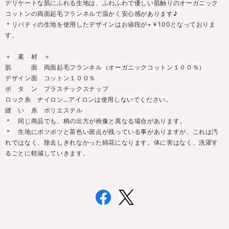
デリケートな肌にふれる生地は、ふわふわで優しい肌触りのオーガニック
コットンの両面起毛フランネルで温かく安心感があります♪
＊リバティの生地を使用したデザインはお値段が+￥100となっておりま
す。
＋ 素 材 ＋
肌 面 両面起毛フランネル（オーガニックコットン１００％）
デザイン面 コットン１００％
ボ タ ン プラスチックスナップ
ロック糸 ナイロン…アイロンは使用しないでください。
縫 い 糸 ポリエステル
＊ 同じ商品でも、柄の出方が画像と異なる場合があります。
＊ 生地にポツポツと茶色い斑点が残っている事がありますが、これは汚
れではなく、除去しきれなかった綿花になります。体に害はなく、洗濯す
るごとに軽減していきます。