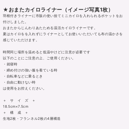
★おまたカイロライナー（イメージ写真1枚）
羽根付きライナーに市販の使い捨てミニカイロを入れられるポケットをお
付けしました。
おまたからじんわりあたためる温活カイロライナーです。
夏はカイロをを入れずにライナーとしてお使いいただいても布の温かさを
感じていただけます。
時間同じ場所を温めると低温やけどに注意が必要です
以下のことにご注意の上、ご使用ください。
・就寝時
・締め付けの強い服を着ている時
・自転車などに乗るとき
・自由に動けない時
は使用をお控えください。
＋ サ イ ズ ＋
18.5cm×7.5cm
＋ 構 成 ＋
生地2枚・フランネル2枚の4層構造