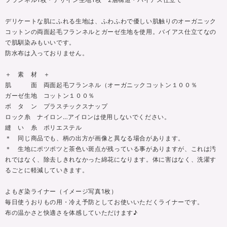
デリケートな肌にふれる生地は、ふわふわで優しい肌触りのオーガニック
コットンの両面起毛フランネルとガーゼ生地を使用。バイアス仕立てなの
で肌馴染みもいいです。
防水布は入っておりません。
＋ 素 材 ＋
肌 面 両面起毛フランネル（オーガニックコットン１００％
ガーゼ生地 コットン１００％
ボ タ ン プラスチックスナップ
ロック糸 ナイロン…アイロンは使用しないでください。
縫 い 糸 ポリエステル
＊ 同じ商品でも、柄の出方が画像と異なる場合があります。
＊ 生地にポツポツと茶色い斑点が残っている事がありますが、これは汚
れではなく、除去しきれなかった綿花になります。体に害はなく、洗濯す
るごとに軽減していきます。
よもぎ染ライナー（イメージ写真1枚）
毎日使うおりもの用・冷え予防としてお使いいただくライナーです。
布の温かさと快適さを体感していただけます♪