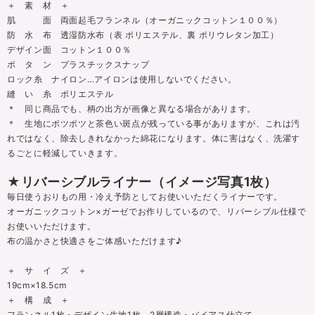
＋ 素 材 ＋
肌 面 両面起毛フランネル（オーガニックコットン１００％）
防 水 布 透湿防水布（表 ポリエステル、裏 ポリウレタン加工）
デザイン面 コットン１００％
ボ タ ン プラスチックスナップ
ロック糸 ナイロン…アイロンは使用しないでください。
縫 い 糸 ポリエステル
＊ 同じ商品でも、柄の出方が画像と異なる場合があります。
＊ 生地にポツポツと茶色い斑点が残っている事がありますが、これは汚
れではなく、除去しきれなかった綿花になります。体に害はなく、洗濯す
るごとに軽減していきます。
★リバーシブルライナー（イメージ写真1枚）
毎日使うおりもの用・冷え予防としてお使いいただくライナーです。
オーガニックコットン×ガーゼでお作りしているので、リバーシブル仕様で
お使いいただけます。
布の温かさと快適さをご体感いただけます♪
＋ サ イ ズ ＋
19cm×18.5cm
＋ 構 成 ＋
フランネル1枚・デザイン生地1枚 2層構造・バイアス仕立て