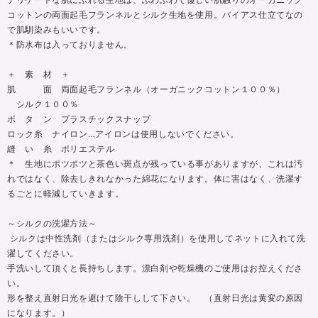
コットンの両面起毛フランネルとシルク生地を使用。バイアス仕立てなの
で肌馴染みもいいです。
＊防水布は入っておりません。
＋ 素 材 ＋
肌 面 両面起毛フランネル（オーガニックコットン１００％）
シルク１００％
ボ タ ン プラスチックスナップ
ロック糸 ナイロン…アイロンは使用しないでください。
縫 い 糸 ポリエステル
＊ 生地にポツポツと茶色い斑点が残っている事がありますが、これは汚
れではなく、除去しきれなかった綿花になります。体に害はなく、洗濯す
るごとに軽減していきます。
～シルクの洗濯方法～
シルクは中性洗剤（またはシルク専用洗剤）を使用してネットに入れて洗
濯してください。
手洗いして頂くと長持ちします。漂白剤や乾燥機のご使用はお控えくださ
い。
形を整え直射日光を避けて陰干しして下さい。 （直射日光は黄変の原因
になります。）