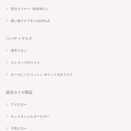
安心ライナー（防水布入）
使い捨てナプキンsisiFILLE
リバティマスク
薄手リネン
ストラップ付マスク
オーガニックコットン ポケット付きマスク
温活カイロ商品
アイピロー
ネック＆ショルダーピロー
子宮ピロー