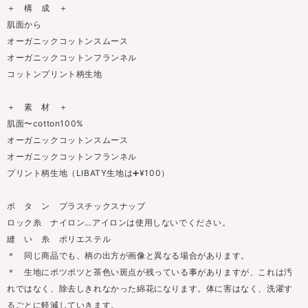
＋ 構 成 ＋
肌面から
オーガニックコットンスムース
オーガニックコットンフランネル
コットンプリント柄生地
＋ 素 材 ＋
肌面〜cotton100%
オーガニックコットンスムース
オーガニックコットンフランネル
プリント柄生地（LIBATY生地は➕¥100）
ボ タ ン プラスチックスナップ
ロック糸 ナイロン…アイロンは使用しないでください。
縫 い 糸 ポリエステル
＊ 同じ商品でも、柄の出方が画像と異なる場合があります。
＊ 生地にポツポツと茶色い斑点が残っている事がありますが、これは汚
れではなく、除去しきれなかった綿花になります。体に害はなく、洗濯す
るごとに軽減していきます。