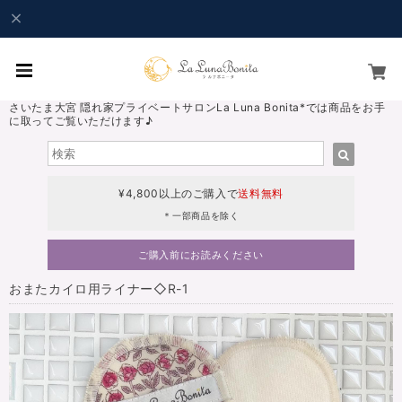
さいたま大宮 隠れ家プライベートサロンLa Luna Bonita*では商品をお手
に取ってご覧いただけます♪
¥4,800以上のご購入で
送料無料
＊一部商品を除く
ご購入前にお読みください
おまたカイロ用ライナー◇R-1