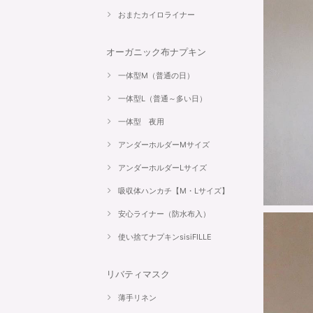
おまたカイロライナー
オーガニック布ナプキン
一体型M（普通の日）
一体型L（普通～多い日）
一体型 夜用
アンダーホルダーMサイズ
アンダーホルダーLサイズ
吸収体ハンカチ【M・Lサイズ】
安心ライナー（防水布入）
使い捨てナプキンsisiFILLE
リバティマスク
薄手リネン