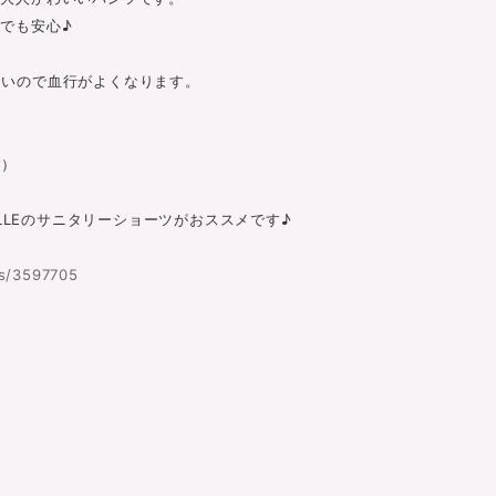
でも安心♪
ないので血行がよくなります。
す）
ILLEのサニタリーショーツがおススメです♪
es/3597705