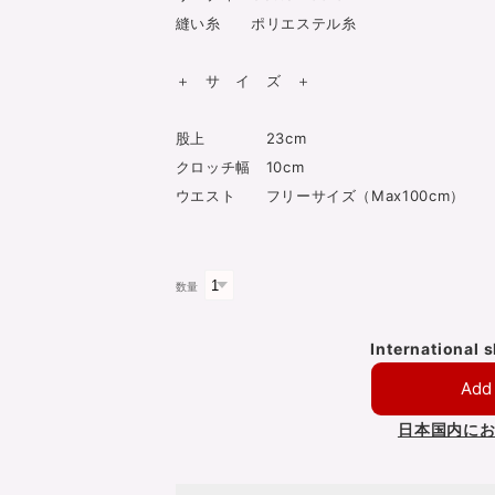
縫い糸 ポリエステル糸
＋ サ イ ズ ＋
股上 23cm
クロッチ幅 10cm
ウエスト フリーサイズ（Max100cm）
数量
International 
Add 
日本国内に