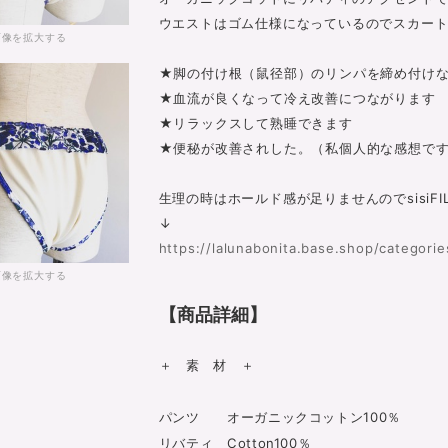
ウエストはゴム仕様になっているのでスカート
画像を拡大する
★脚の付け根（鼠径部）のリンパを締め付け
★血流が良くなって冷え改善につながります
★リラックスして熟睡できます
★便秘が改善されした。（私個人的な感想で
生理の時はホールド感が足りませんのでsisiF
↓
https://lalunabonita.base.shop/categori
画像を拡大する
【商品詳細】
＋ 素 材 ＋
パンツ オーガニックコットン100％
リバティ Cotton100％