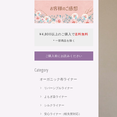
¥4,800以上のご購入で
送料無料
＊一部商品を除く
ご購入前にお読みください
Category
オーガニック布ライナー
リバーシブルライナー
よもぎ染ライナー
シルクライナー
安心ライナー（軽失禁対応）