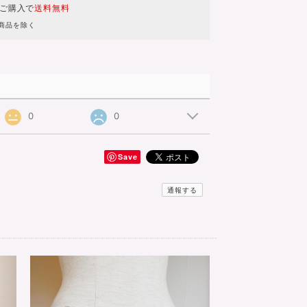
のご購入で
送料無料
商品を除く
0
0
Save
通報する