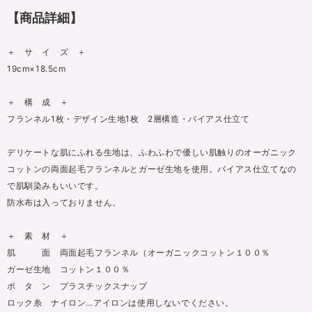
【商品詳細】
＋ サ イ ズ ＋
19cm×18.5cm
＋ 構 成 ＋
フランネル1枚・デザイン生地1枚 2層構造・バイアス仕立て
デリケートな肌にふれる生地は、ふわふわで優しい肌触りのオーガニック
コットンの両面起毛フランネルとガーゼ生地を使用。バイアス仕立てなの
で肌馴染みもいいです。
防水布は入っておりません。
＋ 素 材 ＋
肌 面 両面起毛フランネル（オーガニックコットン１００％
ガーゼ生地 コットン１００％
ボ タ ン プラスチックスナップ
ロック糸 ナイロン…アイロンは使用しないでください。