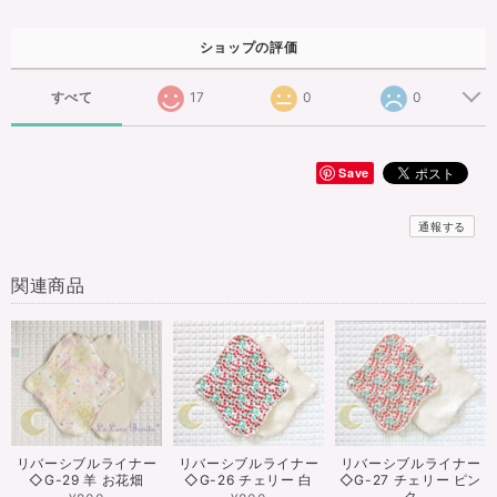
ショップの評価
すべて
17
0
0
Save
通報する
関連商品
リバーシブルライナー
リバーシブルライナー
リバーシブルライナー
◇G-29 羊 お花畑
◇G-26 チェリー 白
◇G-27 チェリー ピン
ク