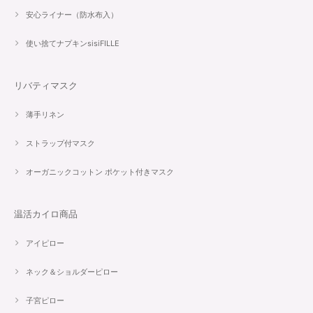
安心ライナー（防水布入）
使い捨てナプキンsisiFILLE
リバティマスク
薄手リネン
ストラップ付マスク
オーガニックコットン ポケット付きマスク
温活カイロ商品
アイピロー
ネック＆ショルダーピロー
子宮ピロー