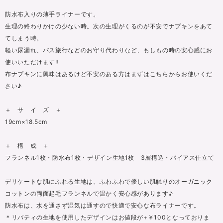
防水布入りの薄手ライナーです。
生理の終わりかけの少ない時。次の生理がくるのが不安でナプキンをあて
てしまう時。
軽い尿漏れ、バス旅行などのお守り代わりなど、もしもの時の安心感にお
使いいただけます‼
布ナプキンに興味はあるけど不安のある方はまずはこちらからお使いくだ
さい♪
＋ サ イ ズ ＋
19cm×18.5cm
＋ 構 成 ＋
フランネル1枚・防水布1枚・デザイン生地1枚 3層構造・バイアス仕立て
デリケートな肌にふれる生地は、ふわふわで優しい肌触りのオーガニック
コットンの両面起毛フランネルで温かく安心感があります♪
防水布は、水を通さず湿気は通すので快適で安心な布ライナーです。
＊リバティの生地を使用したデザインはお値段が+￥100となっておりま