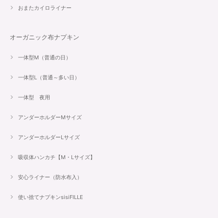
おまたカイロライナー
オーガニック布ナプキン
一体型M（普通の日）
一体型L（普通～多い日）
一体型 夜用
アンダーホルダーMサイズ
アンダーホルダーLサイズ
吸収体ハンカチ【M・Lサイズ】
安心ライナー（防水布入）
使い捨てナプキンsisiFILLE