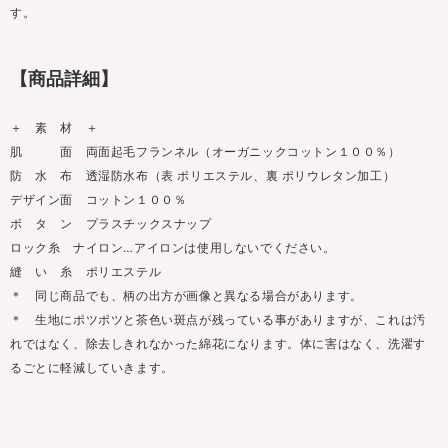
す。
【商品詳細】
＋ 素 材 ＋
肌 面 両面起毛フランネル（オーガニックコットン１００％）
防 水 布 透湿防水布（表 ポリエステル、裏 ポリウレタン加工）
デザイン面 コットン１００％
ボ タ ン プラスチックスナップ
ロック糸 ナイロン…アイロンは使用しないでください。
縫 い 糸 ポリエステル
＊ 同じ商品でも、柄の出方が画像と異なる場合があります。
＊ 生地にポツポツと茶色い斑点が残っている事がありますが、これは汚
れではなく、除去しきれなかった綿花になります。体に害はなく、洗濯す
るごとに軽減していきます。