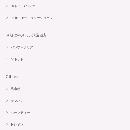
ゆるりら♪パンツ
sisiFILLEサニタリーショーツ
お肌にやさしい洗濯洗剤
バンブークリア
ソネット
Others
防水ポーチ
サマハン
ハーブティー
▶︎レギンス