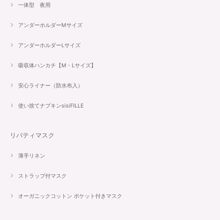
一体型 夜用
アンダーホルダーMサイズ
アンダーホルダーLサイズ
吸収体ハンカチ【M・Lサイズ】
安心ライナー（防水布入）
使い捨てナプキンsisiFILLE
リバティマスク
薄手リネン
ストラップ付マスク
オーガニックコットン ポケット付きマスク